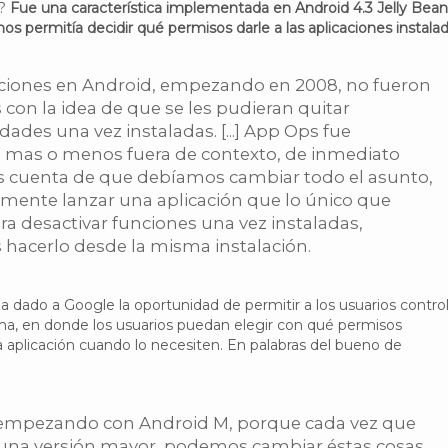
s?
Fue una característica implementada en Android 4.3 Jelly Bean
 nos permitía decidir qué permisos darle a las aplicaciones instalad
aciones en Android, empezando en 2008, no fueron
con la idea de que se les pudieran quitar
dades una vez instaladas. [...] App Ops fue
 mas o menos fuera de contexto, de inmediato
 cuenta de que debíamos cambiar todo el asunto,
mente lanzar una aplicación que lo único que
era desactivar funciones una vez instaladas,
hacerlo desde la misma instalación.
ha dado a Google la oportunidad de permitir a los usuarios contro
ma, en donde los usuarios puedan elegir con qué permisos
a aplicación cuando lo necesiten. En palabras del bueno de
empezando con Android M, porque cada vez que
na versión mayor, podemos cambiar éstas cosas