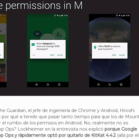
he Guardian, el jefe de ingeniería de Chrome y Android, Hiroshi
ó por qué a tenido que pasar tanto tiempo para que los de Moun
r el rumbo de los permisos en Android. No, realmente no es
p Ops? Lockheimer en la entrevista nos explicó
porque Google
 Ops y rápidamente optó por quitarlo de KitKat 4.4.2
(allá por el