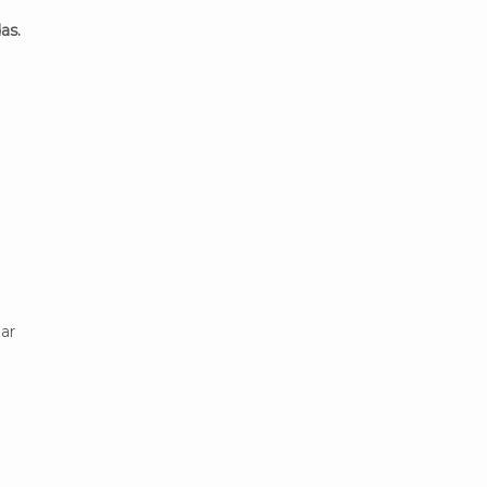
as.
lar