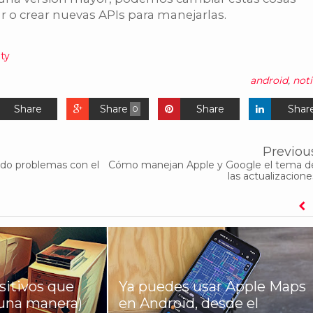
r o crear nuevas APIs para manejarlas.
ity
android
,
noti
Share
Share
Share
Shar
0
Previou
ndo problemas con el
Cómo manejan Apple y Google el tema d
las actualizacione
sitivos que
Ya puedes usar Apple Maps
una manera)
en Android, desde el