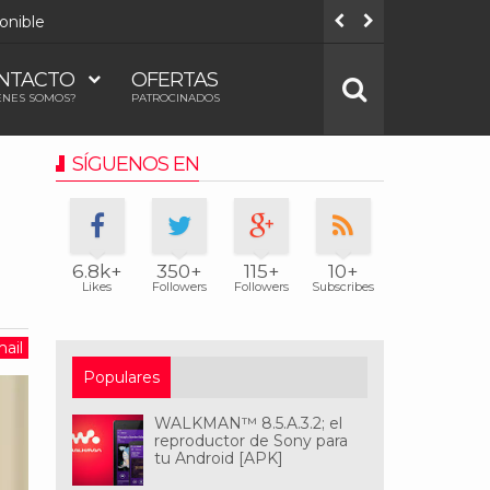
onible
Todos los
NTACTO
OFERTAS
ÉNES SOMOS?
PATROCINADOS
SÍGUENOS EN
6.8k+
350+
115+
10+
Likes
Followers
Followers
Subscribes
ail
Populares
WALKMAN™ 8.5.A.3.2; el
reproductor de Sony para
tu Android [APK]