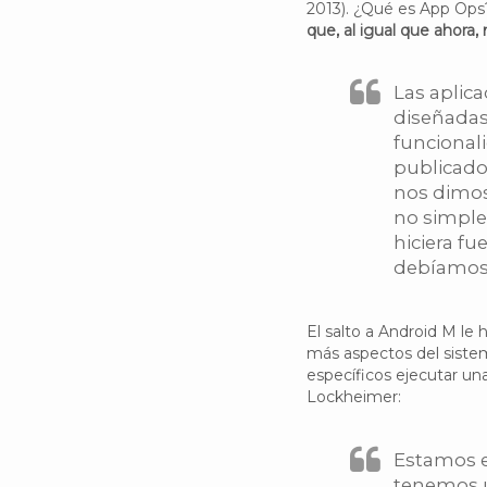
2013). ¿Qué es App Op
que, al igual que ahora,
Las aplic
diseñadas 
funcionali
publicado
nos dimos
no simple
hiciera fu
debíamos 
El salto a Android M le 
más aspectos del siste
específicos ejecutar un
Lockheimer:
Estamos 
tenemos u