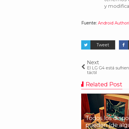
y modifica
Fuente:
Android Author
Tweet
Next
El LG G4 está sufrie
táctil
Related Post
Todos los dispo
s 7 peores dispositivos
pueden (de alg