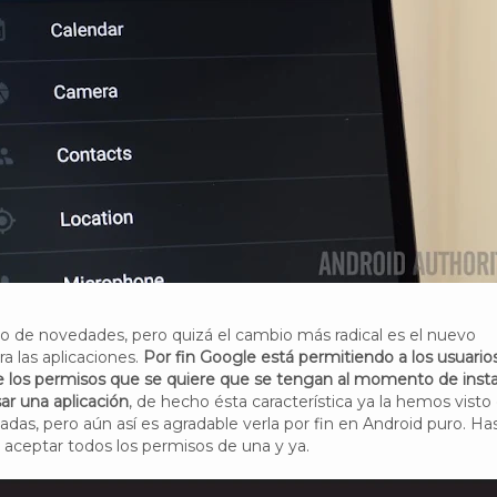
o de novedades, pero quizá el cambio más radical es el nuevo
a las aplicaciones.
Por fin Google está permitiendo a los usuario
re los permisos que se quiere que se tengan al momento de insta
sar una aplicación
, de hecho ésta característica ya la hemos visto
adas, pero aún así es agradable verla por fin en Android puro. Ha
a aceptar todos los permisos de una y ya.