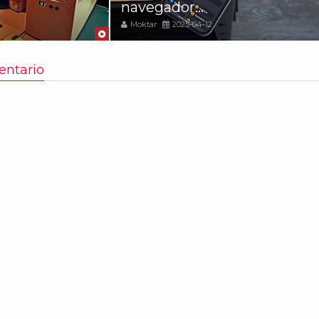
navegador...
Moktar
2025-04-12
entario